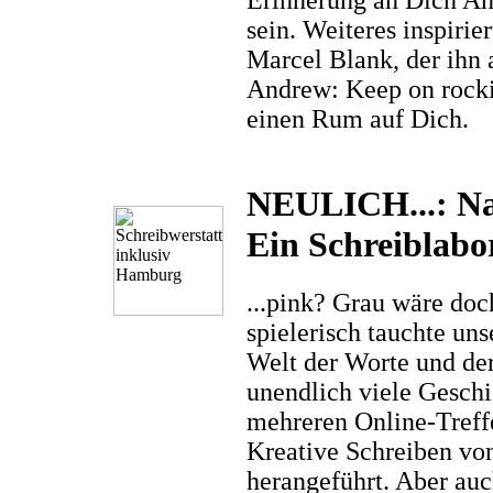
Erinnerung an Dich An
sein. Weiteres inspiri
Marcel Blank, der ihn 
Andrew: Keep on rockin
einen Rum auf Dich.
NEULICH...: Nac
Ein Schreiblab
...pink? Grau wäre doc
spielerisch tauchte uns
Welt der Worte und der
unendlich viele Gesch
mehreren Online-Treffe
Kreative Schreiben vo
herangeführt. Aber auc