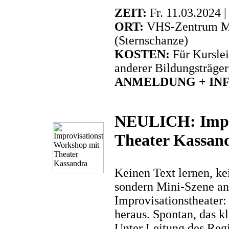
ZEIT:
Fr. 11.03.2024 |
ORT:
VHS-Zentrum Mi
(Sternschanze)
KOSTEN:
Für Kurslei
anderer Bildungsträge
ANMELDUNG + IN
NEULICH: Impr
Theater Kassan
Keinen Text lernen, ke
sondern Mini-Szene an 
Improvisationstheater
heraus. Spontan, das kli
Unter Leitung des Reg