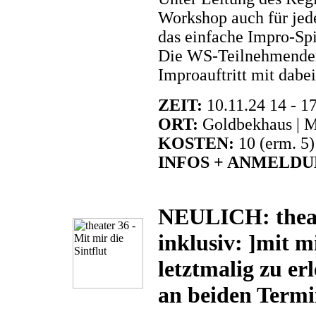
Workshop auch für jed
das einfache Impro-Spi
Die WS-Teilnehmenden
Improauftritt mit dabei
ZEIT:
10.11.24 14 - 1
ORT:
Goldbekhaus | M
KOSTEN:
10 (erm. 5
INFOS + ANMELDU
NEULICH: theat
inklusiv: ]mit mi
letztmalig zu er
an beiden Term