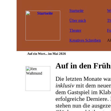
Startseite
Wo
Über mich
Th
Theater
Fo
Kreatives Schreiben
Ak
Auf ein Wort... im Mai 2026
Auf in den Früh
Die letzten Monate war
inklusiv
mit dem neuen 
dem Gastspiel im Klab
erfolgreiche Derniere.
stehen nun die ausgeze