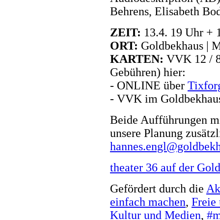
Behrens, Elisabeth Bo
ZEIT:
13.4. 19 Uhr + 
ORT:
Goldbekhaus | M
KARTEN:
VVK 12 / 8 
Gebühren) hier:
- ONLINE über
Tixfor
- VVK im Goldbekhau
Beide Aufführungen mit
unsere Planung zusätzl
hannes.engl@goldbekh
theater 36 auf der Gol
Gefördert durch die
Ak
einfach machen
,
Freie
Kultur und Medien
,
#m