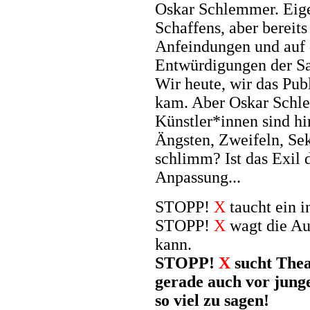
Oskar Schlemmer. Eige
Schaffens, aber bereit
Anfeindungen und auf
Entwürdigungen der S
Wir heute, wir das Pub
kam. Aber Oskar Schl
Künstler*innen sind hi
Ängsten, Zweifeln, Sek
schlimm? Ist das Exil
Anpassung...
STOPP!
X
taucht ein i
STOPP!
X
wagt die A
kann.
STOPP!
X
sucht Theat
gerade auch vor jung
so viel zu sagen!